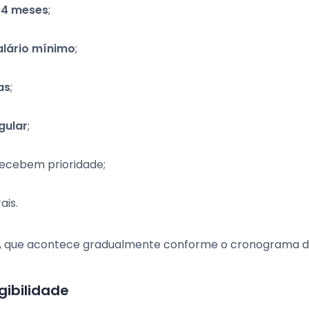
24 meses
;
alário mínimo
;
as
;
gular
;
ecebem prioridade;
ais.
ca, que acontece gradualmente conforme o cronograma 
gibilidade