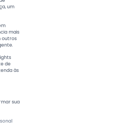
que
ça, um
tem
ncia mais
 outros
gente.
ights
te de
tenda às
ormar sua
rsonal