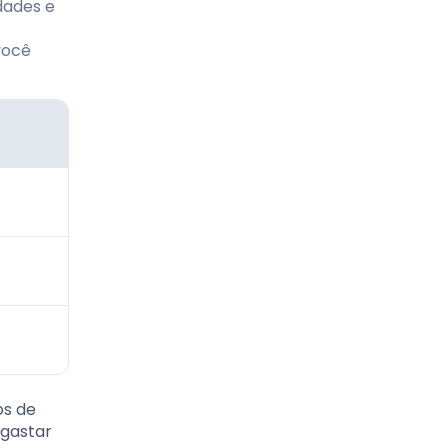
idades e
você
os de
 gastar