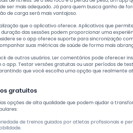
oais de fitness. Se o seu foco é a perda de peso, um app 
pode ser mais adequado. Já para quem busca ganho de for
ão de carga será mais vantajoso.
alização que o aplicativo oferece. Aplicativos que permi
er a duração das sessões podem proporcionar uma experiê
nsidere se o app oferece suporte para sincronização com
a acompanhar suas métricas de saúde de forma mais abran
ck de outros usuários. Ler comentários pode oferecer ins
m o app. Testar versões gratuitas ou usar períodos de tes
arantindo que você escolha uma opção que realmente a
os gratuitos
árias opções de alta qualidade que podem ajudar a transf
pulares:
iedade de treinos guiados por atletas profissionais e pe
obilidade.