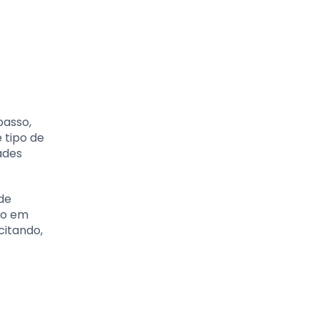
passo,
 tipo de
ades
de
co em
citando,