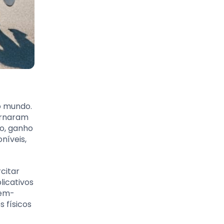
 o mundo.
tornaram
so, ganho
níveis,
citar
licativos
bem-
 físicos