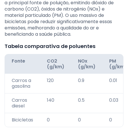
a principal fonte de poluição, emitindo dióxido de
carbono (CO2), óxidos de nitrogênio (NOx) e
material particulado (PM). O uso massivo de
bicicletas pode reduzir significativamente essas
emissões, melhorando a qualidade do ar e
beneficiando a saúde pública.
Tabela comparativa de poluentes
Fonte
CO2
NOx
PM
(g/km)
(g/km)
(g/km)
Carros a
120
0.9
0.01
gasolina
Carros
140
0.5
0.03
diesel
Bicicletas
0
0
0