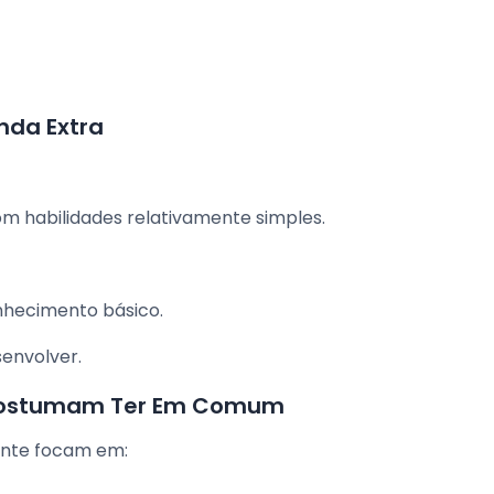
nda Extra
m habilidades relativamente simples.
nhecimento básico.
senvolver.
 Costumam Ter Em Comum
ente focam em: