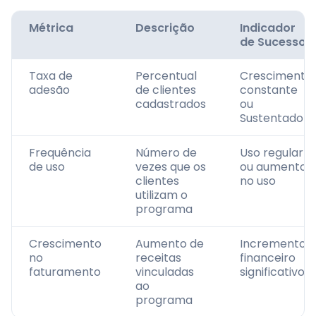
Métrica
Descrição
Indicador
de Sucesso
Taxa de
Percentual
Crescimento
adesão
de clientes
constante
cadastrados
ou
Sustentado
Frequência
Número de
Uso regular
de uso
vezes que os
ou aumento
clientes
no uso
utilizam o
programa
Crescimento
Aumento de
Incremento
no
receitas
financeiro
faturamento
vinculadas
significativo
ao
programa