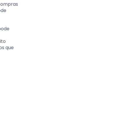
 compras
ode
pode
ito
os que