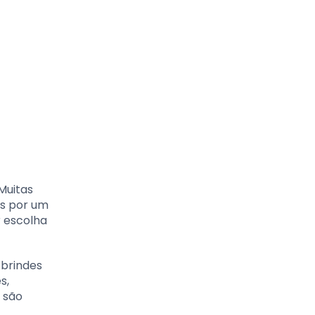
Muitas
s por um
r escolha
 brindes
s,
 são