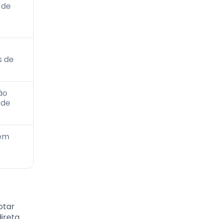
 de
r
 de
ão
 de
em
otar
ireta