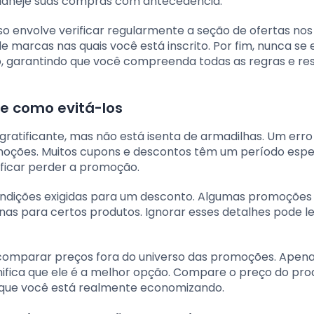
 planeje suas compras com antecedência.
o envolve verificar regularmente a seção de ofertas nos 
e marcas nas quais você está inscrito. Por fim, nunca se
, garantindo que você compreenda todas as regras e res
e como evitá-los
ratificante, mas não está isenta de armadilhas. Um er
romoções. Muitos cupons e descontos têm um período espe
ificar perder a promoção.
ondições exigidas para um desconto. Algumas promoções
as para certos produtos. Ignorar esses detalhes pode le
comparar preços fora do universo das promoções. Apen
fica que ele é a melhor opção. Compare o preço do pro
 que você está realmente economizando.