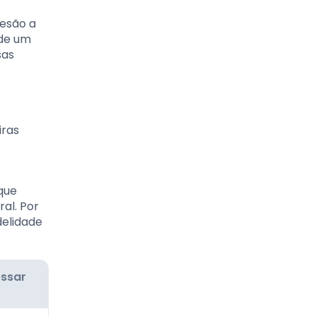
desão a
 de um
sas
iras
que
al. Por
delidade
ssar