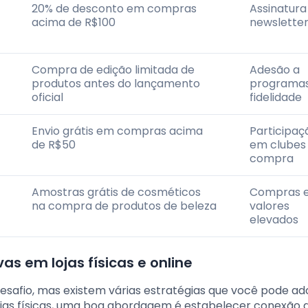
20% de desconto em compras
Assinatura
acima de R$100
newslette
Compra de edição limitada de
Adesão a
produtos antes do lançamento
programas
oficial
fidelidade
Envio grátis em compras acima
Participaç
de R$50
em clubes
compra
Amostras grátis de cosméticos
Compras 
na compra de produtos de beleza
valores
elevados
s em lojas físicas e online
safio, mas existem várias estratégias que você pode ad
ojas físicas, uma boa abordagem é estabelecer conexão d