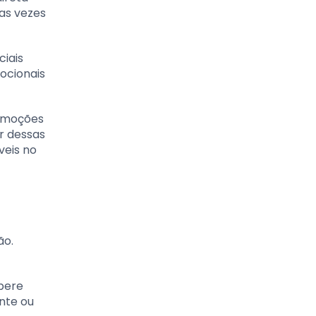
tas vezes
ciais
ocionais
romoções
r dessas
veis no
ão.
spere
nte ou