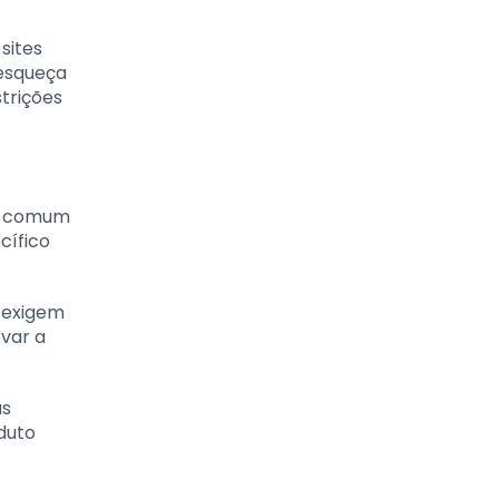
sites
 esqueça
trições
ro comum
cífico
 exigem
var a
as
duto