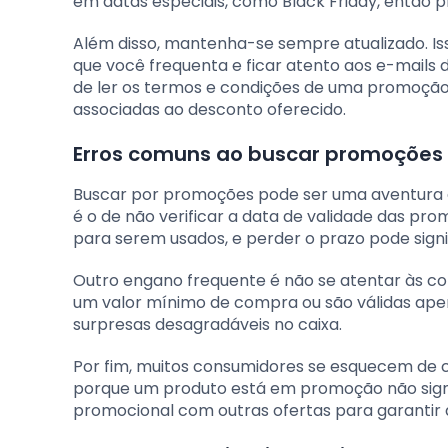
em datas especiais, como Black Friday, então
Além disso, mantenha-se sempre atualizado. Iss
que você frequenta e ficar atento aos e-mails d
de ler os termos e condições de uma promoção
associadas ao desconto oferecido.
Erros comuns ao buscar promoções 
Buscar por promoções pode ser uma aventura g
é o de não verificar a data de validade das p
para serem usados, e perder o prazo pode sign
Outro engano frequente é não se atentar às c
um valor mínimo de compra ou são válidas apen
surpresas desagradáveis no caixa.
Por fim, muitos consumidores se esquecem de 
porque um produto está em promoção não signi
promocional com outras ofertas para garantir