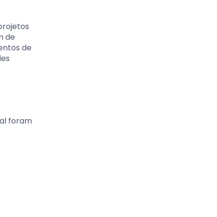
projetos
m de
entos de
des
ial foram