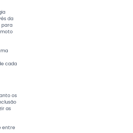
gia
vés da
a para
remoto
 uma
de cada
anto os
nclusão
ir as
e entre