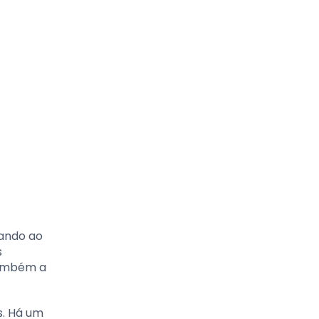
vando ao
s
também a
s. Há um