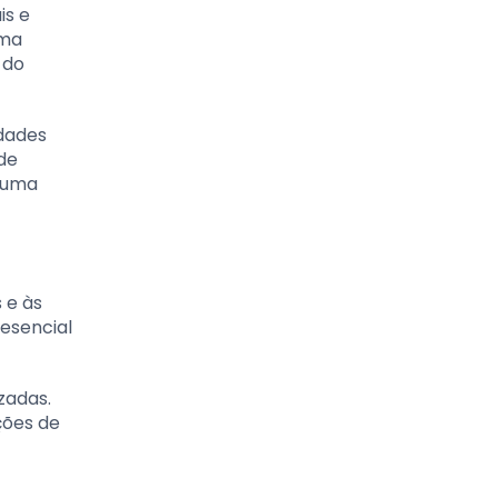
is e
uma
 do
idades
de
e uma
 e às
resencial
zadas.
ções de