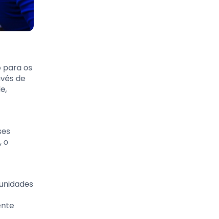
o para os
avés de
e,
ses
, o
munidades
ente