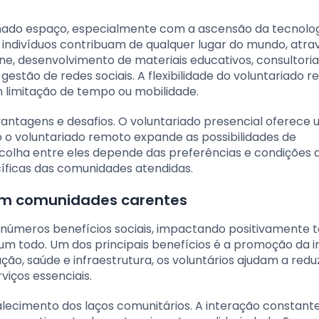
nhado espaço, especialmente com a ascensão da tecnolo
os indivíduos contribuam de qualquer lugar do mundo, atra
line, desenvolvimento de materiais educativos, consultori
stão de redes sociais. A flexibilidade do voluntariado 
 limitação de tempo ou mobilidade.
antagens e desafios. O voluntariado presencial oferece
o o voluntariado remoto expande as possibilidades de
colha entre eles depende das preferências e condições 
íficas das comunidades atendidas.
 em comunidades carentes
números benefícios sociais, impactando positivamente t
um todo. Um dos principais benefícios é a promoção da i
o, saúde e infraestrutura, os voluntários ajudam a reduz
viços essenciais.
talecimento dos laços comunitários. A interação constant