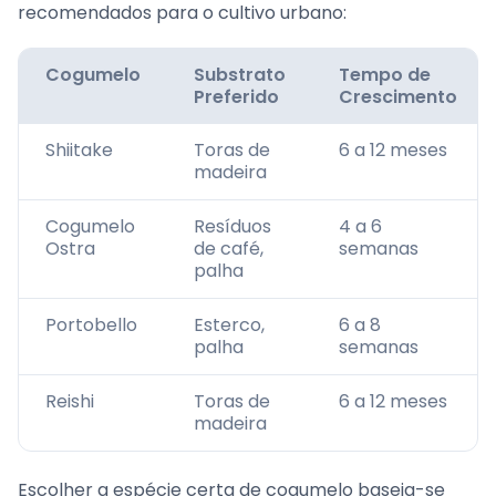
recomendados para o cultivo urbano:
Cogumelo
Substrato
Tempo de
Preferido
Crescimento
Shiitake
Toras de
6 a 12 meses
madeira
Cogumelo
Resíduos
4 a 6
Ostra
de café,
semanas
palha
Portobello
Esterco,
6 a 8
palha
semanas
Reishi
Toras de
6 a 12 meses
madeira
Escolher a espécie certa de cogumelo baseia-se