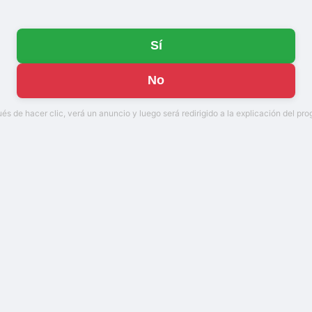
Sí
No
s de hacer clic, verá un anuncio y luego será redirigido a la explicación del pr