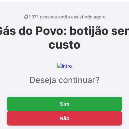
1.071 pessoas estão assistindo agora
Gás do Povo: botijão se
custo
Deseja continuar?
Sim
Não