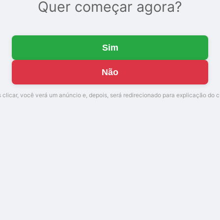
Quer começar agora?
Sim
Não
 clicar, você verá um anúncio e, depois, será redirecionado para explicação do c