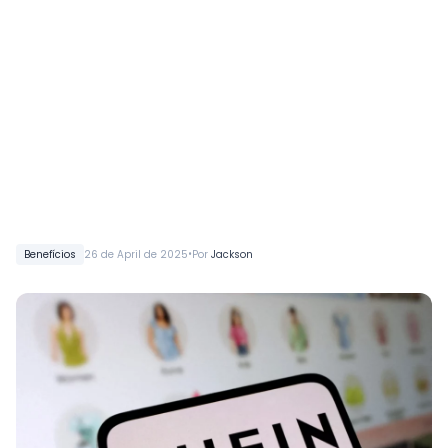
•
Benefícios
26 de April de 2025
Por
Jackson