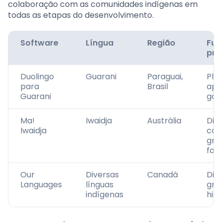
colaboração com as comunidades indígenas em
todas as etapas do desenvolvimento.
Software
Língua
Região
Fun
pri
Duolingo
Guarani
Paraguai,
Pla
para
Brasil
apr
Guarani
gam
Ma!
Iwaidja
Austrália
Dici
Iwaidja
com
gra
fal
Our
Diversas
Canadá
Dici
Languages
línguas
gra
indígenas
hist