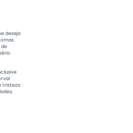
se deseja
ntomas
 de
sério
nclusive
ervar
 tristeza
dades,