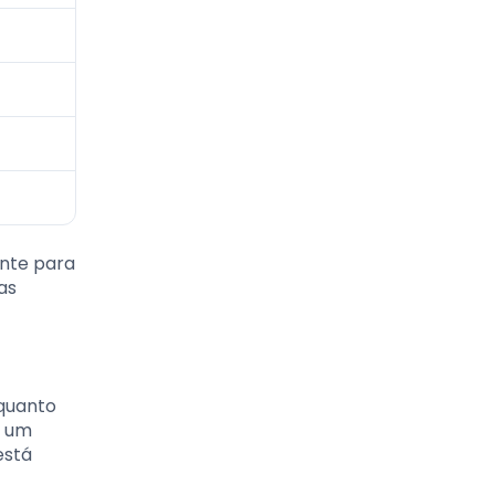
ente para
as
 quanto
e um
está