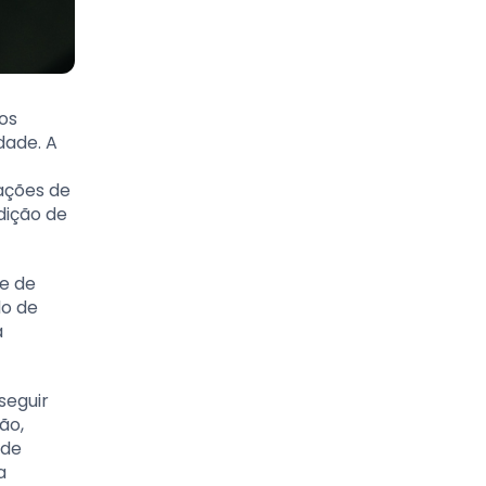
os
dade. A
ações de
dição de
e de
do de
a
seguir
ão,
 de
a