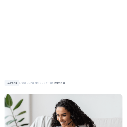
•
Cursos
17 de June de 2026
Por
Rafaela