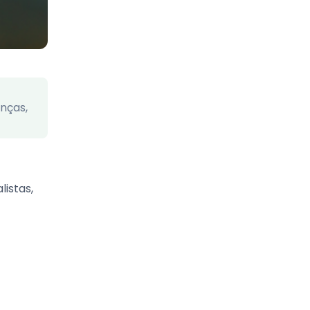
anças,
istas,