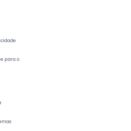
acidade
te para o
r
remas