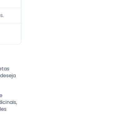
s.
etas
 deseja
e
icinais,
les