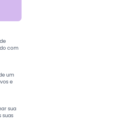
 de
ando com
 de um
ivos e
mar sua
s suas