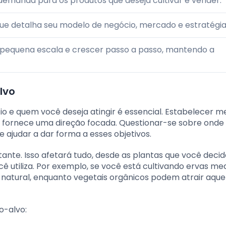
 demanda para os produtos que deseja cultivar e vender.
e detalha seu modelo de negócio, mercado e estratégia
equena escala e crescer passo a passo, mantendo a
lvo
o e quem você deseja atingir é essencial. Estabelecer m
 fornece uma direção focada. Questionar-se sobre onde
 ajudar a dar forma a esses objetivos.
nte. Isso afetará tudo, desde as plantas que você decid
ê utiliza. Por exemplo, se você está cultivando ervas med
e natural, enquanto vegetais orgânicos podem atrair aque
o-alvo: