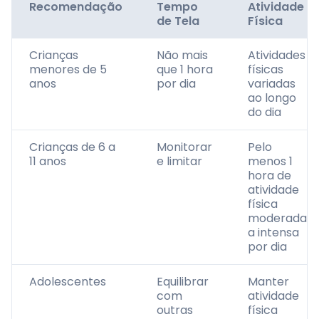
Recomendação
Tempo
Atividade
de Tela
Física
Crianças
Não mais
Atividades
menores de 5
que 1 hora
físicas
anos
por dia
variadas
ao longo
do dia
Crianças de 6 a
Monitorar
Pelo
11 anos
e limitar
menos 1
hora de
atividade
física
moderada
a intensa
por dia
Adolescentes
Equilibrar
Manter
com
atividade
outras
física