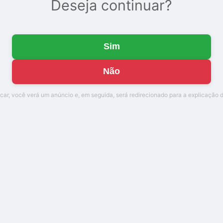
Deseja continuar?
Sim
Não
icar, você verá um anúncio e, em seguida, será redirecionado para a explicação d