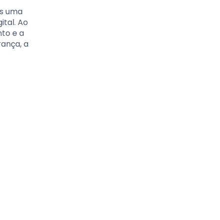
as uma
tal. Ao
to e a
ança, a