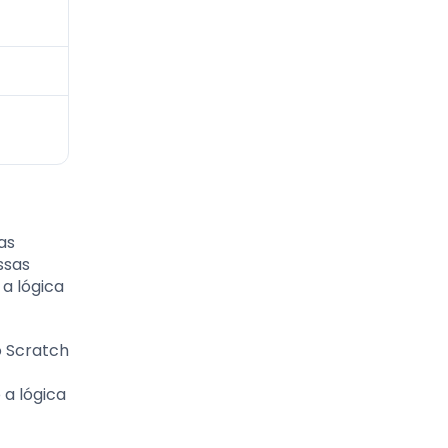
as
ssas
 a lógica
o Scratch
 a lógica