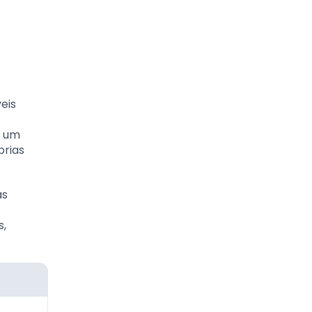
eis
e um
prias
as
s,