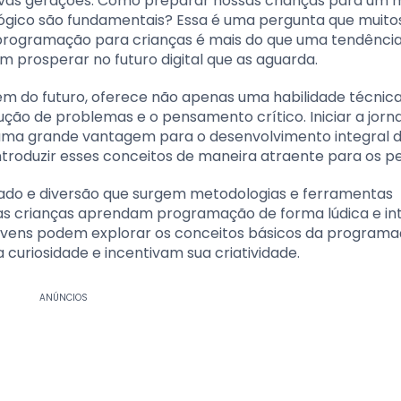
ovas gerações. Como preparar nossas crianças para um
gico são fundamentais? Essa é uma pergunta que muitos
 programação para crianças é mais do que uma tendência
 prosperar no futuro digital que as aguarda.
m do futuro, oferece não apenas uma habilidade técnic
ução de problemas e o pensamento crítico. Iniciar a jorn
ma grande vantagem para o desenvolvimento integral 
ntroduzir esses conceitos de maneira atraente para os 
zado e diversão que surgem metodologias e ferramentas
as crianças aprendam programação de forma lúdica e int
s jovens podem explorar os conceitos básicos da programa
curiosidade e incentivam sua criatividade.
ANÚNCIOS