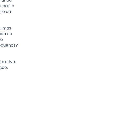
 mundo
 pais e
, é um
a, mas
ada no
de
pequenos?
erativa.
ção,