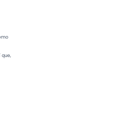
como
 que,