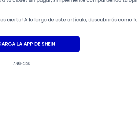
 a tu clóset sin pagar, simplemente compartiendo tu opi
s cierto! A lo largo de este artículo, descubrirás cómo 
ARGA LA APP DE SHEIN
ANÚNCIOS