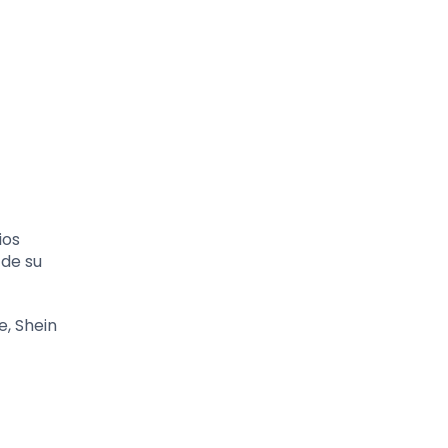
ios
 de su
e, Shein