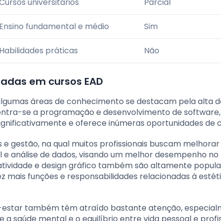
Cursos universitários
Parcial
Ensino fundamental e médio
Sim
Habilidades práticas
Não
radas em cursos EAD
s, algumas áreas de conhecimento se destacam pela alta
contra-se a programação e desenvolvimento de software
significativamente e oferece inúmeras oportunidades de c
 e gestão, na qual muitos profissionais buscam melhorar
ial e análise de dados, visando um melhor desempenho no
atividade e design gráfico também são altamente popular
z mais funções e responsabilidades relacionadas à estét
m-estar também têm atraído bastante atenção, especia
 saúde mental e o equilíbrio entre vida pessoal e profis