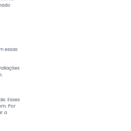
nhado
om essas
valiações
o,
is. Esses
em. Por
ar a