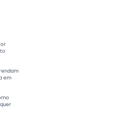
tor
to
aprendam
ha em
como
lquer