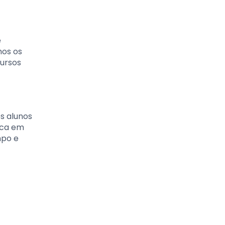
e
mos os
cursos
s alunos
ica em
mpo e