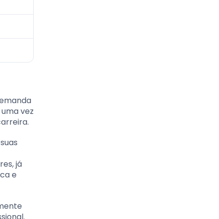
 demanda
, uma vez
arreira.
 suas
es, já
ica e
lmente
sional.