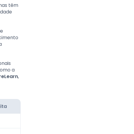
rmas têm
idade
de
ecimento
a
onais
como a
reLearn
,
ita