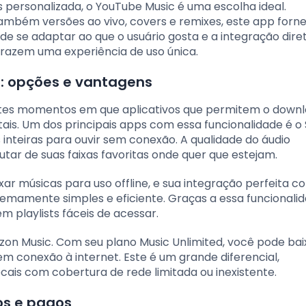
personalizada, o YouTube Music é uma escolha ideal.
ambém versões ao vivo, covers e remixes, este app for
e se adaptar ao que o usuário gosta e a integração dir
razem uma experiência de uso única.
ne: opções e vantagens
estes momentos em que aplicativos que permitem o down
ais. Um dos principais apps com essa funcionalidade é o 
s inteiras para ouvir sem conexão. A qualidade do áudio
ar de suas faixas favoritas onde quer que estejam.
r músicas para uso offline, e sua integração perfeita c
remamente simples e eficiente. Graças a essa funcionalid
m playlists fáceis de acessar.
on Music. Com seu plano Music Unlimited, você pode bai
m conexão à internet. Este é um grande diferencial,
ais com cobertura de rede limitada ou inexistente.
os e pagos