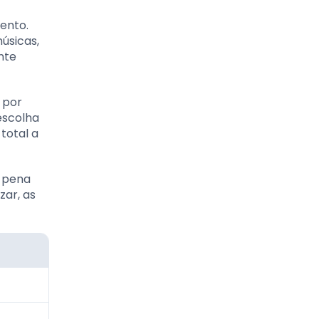
ento.
úsicas,
nte
 por
 escolha
total a
a pena
zar, as