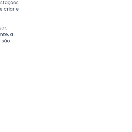
estações
e criar e
sar,
nte, a
s são