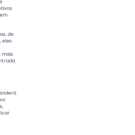
e
tivos
ecem
as, de
 eles
z mais
ntrada
tenderá
ivo
s,
ficar