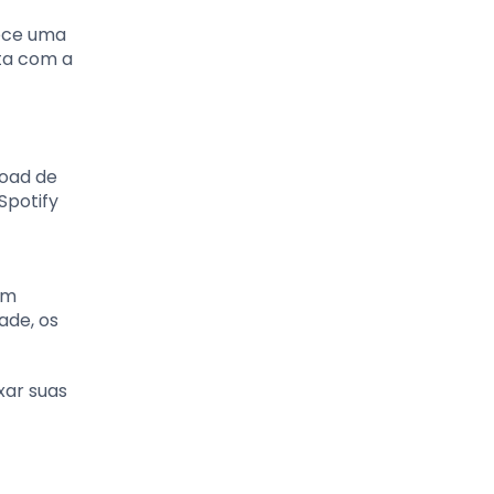
nece uma
eta com a
load de
Spotify
om
ade, os
xar suas