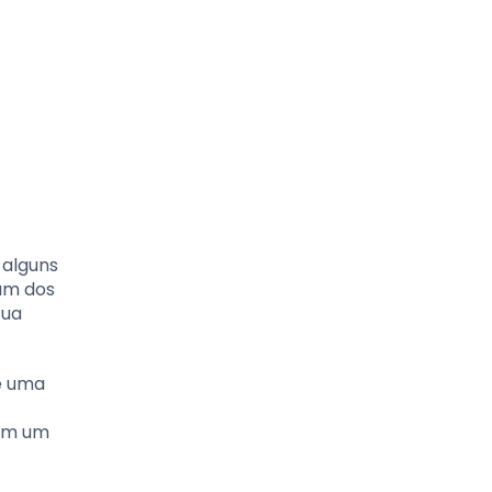
 alguns
 um dos
Sua
e uma
 em um