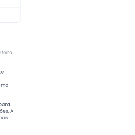
rfeita
te
como
 para
ões. A
mais