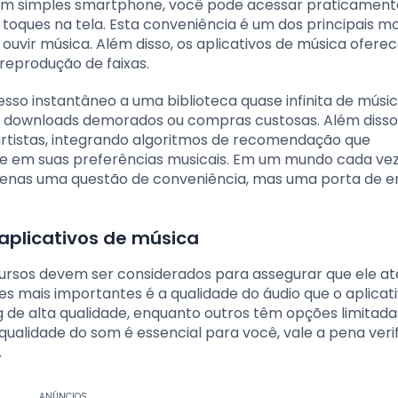
m um simples smartphone, você pode acessar praticament
oques na tela. Esta conveniência é um dos principais mo
ouvir música. Além disso, os aplicativos de música ofer
reprodução de faixas.
esso instantâneo a uma biblioteca quase infinita de músic
e downloads demorados ou compras custosas. Além disso,
artistas, integrando algoritmos de recomendação que
se em suas preferências musicais. Em um mundo cada ve
apenas uma questão de conveniência, mas uma porta de e
 aplicativos de música
ecursos devem ser considerados para assegurar que ele a
es mais importantes é a qualidade do áudio que o aplicat
 de alta qualidade, enquanto outros têm opções limitada
qualidade do som é essencial para você, vale a pena veri
.
ANÚNCIOS