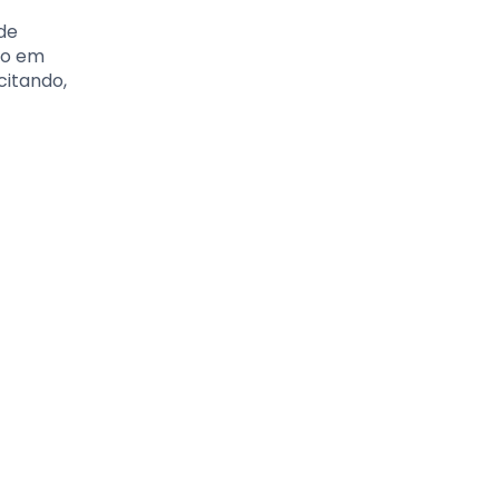
de
co em
citando,