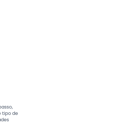
passo,
 tipo de
ades