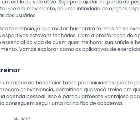
m estilo de vida ativo. Seja para ajudar na perda de pe
r-se em movimento, há uma infinidade de opções dispo
s dos usuários.
sa tendência, já que muitos buscaram formas de se exer
esportivos estavam fechados. Com a proliferação de ap
rte essencial da vida de quem quer melhorar sua saúde e 
nto. Vamos explorar como os aplicativos de exercícios
treinar
r uma série de benefícios tanto para iniciantes quanto p
oferecem conveniência, permitindo que você treine em qu
a agenda pessoal. Isso é particularmente vantajoso par
ão conseguem seguir uma rotina fixa de academia.
ANÚNCIOS