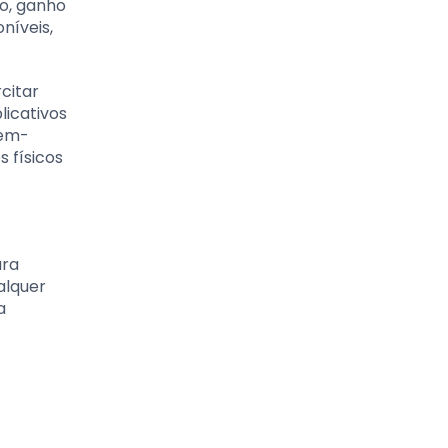
so, ganho
níveis,
citar
licativos
bem-
 físicos
ara
alquer
a