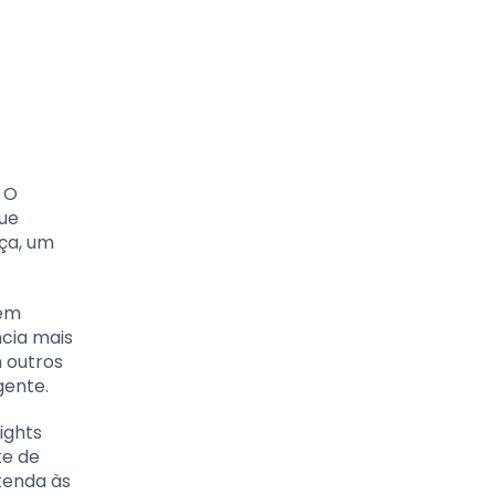
 O
que
ça, um
tem
ncia mais
 outros
gente.
ights
te de
tenda às