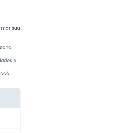
ormar sua
rsonal
idades e
você