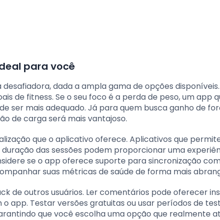
ideal para você
a desafiadora, dada a ampla gama de opções disponíveis.
oais de fitness. Se o seu foco é a perda de peso, um app 
pode ser mais adequado. Já para quem busca ganho de for
ão de carga será mais vantajoso.
alização que o aplicativo oferece. Aplicativos que permi
er a duração das sessões podem proporcionar uma experiê
nsidere se o app oferece suporte para sincronização com
a acompanhar suas métricas de saúde de forma mais abran
ck de outros usuários. Ler comentários pode oferecer ins
m o app. Testar versões gratuitas ou usar períodos de tes
arantindo que você escolha uma opção que realmente a