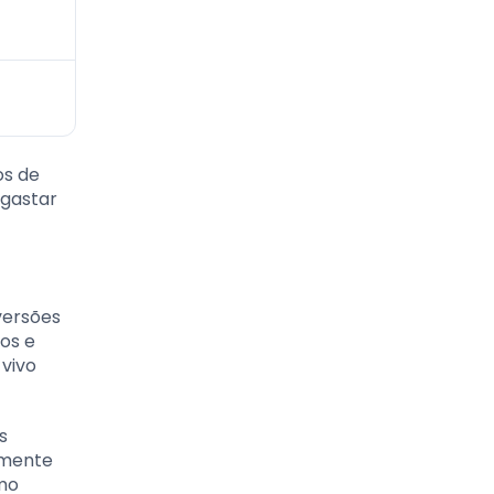
os de
 gastar
versões
ios e
 vivo
s
armente
mo