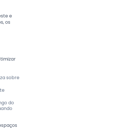
este e
s, os
otimizar
eza sobre
nte
ngo do
quando
 espaços