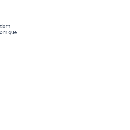
podem
 com que