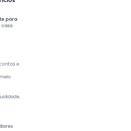
fícios
te para
a casa
scontos e
 meio
ualidade,
liares