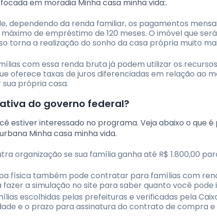
e focada em moradia Minha casa minha vida:.
nde, dependendo da renda familiar, os pagamentos mensa
o máximo de empréstimo de 120 meses. O imóvel que será
sso torna a realização do sonho da casa própria muito ma
mílias com essa renda bruta já podem utilizar os recurso
e oferece taxas de juros diferenciadas em relação ao m
sua própria casa.
ativa do governo federal?
ocê estiver interessado no programa. Veja abaixo o que é
o urbana Minha casa minha vida.
tra organização se sua família ganha até R$ 1.800,00 para
soa física também pode contratar para famílias com ren
a fazer a simulação no site para saber quanto você pode i
ílias escolhidas pelas prefeituras e verificadas pela Caix
idade e o prazo para assinatura do contrato de compra e