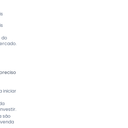
is
is
s do
ercado.
 preciso
 iniciar
da
nvestir.
a são
 venda