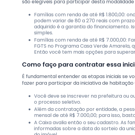
são elegíveis para participar desta modalidad
Famílias com renda de até R$ 1.800,00: o
podem variar de 80 a 270 reais com praz
adquirido é a garantia do financiamento. I
simples.
Famílias com renda de até R$ 7.000,00: Fa
FGTS no Programa Casa Verde Amarela, qu
Então você tem mais opções para superar 
Como faço para contratar essa inici
É fundamental entender as etapas iniciais se v
fazer para participar da iniciativa de habitaçã
Você deve se inscrever na prefeitura ou ou
o processo seletivo.
Além da contratação por entidade, a pes
mensal de até R$ 7.000,00; para isso, bast
A Caixa avalia então o seu cadastro. As fam
informadas sobre a data do sorteio da un
do imóvel.