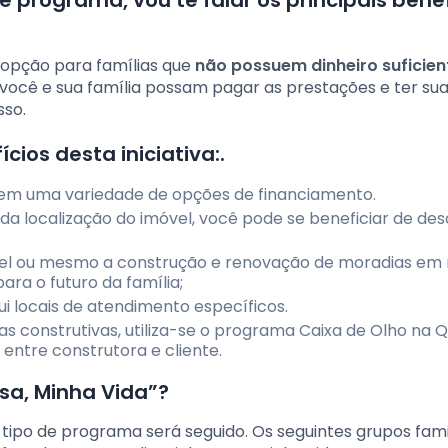
e programa, vou te falar os principais bene
opção para famílias que
não possuem dinheiro suficien
 você e sua família possam pagar as prestações e ter su
sso.
cios desta iniciativa:.
tem uma variedade de opções de financiamento.
a localização do imóvel, você pode se beneficiar de de
vel ou mesmo a construção e renovação de moradias em
ra o futuro da família;
i locais de atendimento específicos.
s construtivas, utiliza-se o programa Caixa de Olho na Q
 entre construtora e cliente.
sa, Minha Vida”?
tipo de programa será seguido. Os seguintes grupos fami