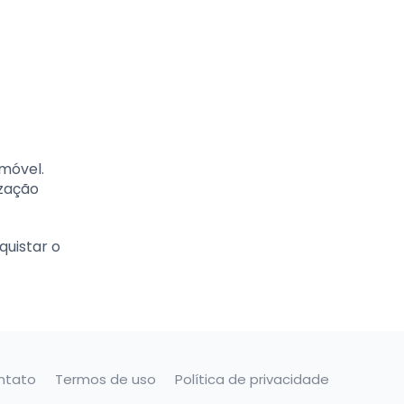
imóvel.
ização
quistar o
ntato
Termos de uso
Política de privacidade