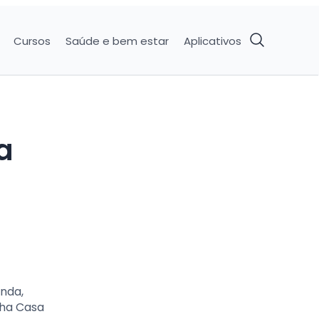
Cursos
Saúde e bem estar
Aplicativos
a
enda,
nha Casa