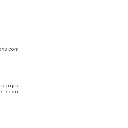
pria com
” em que
ar bruta