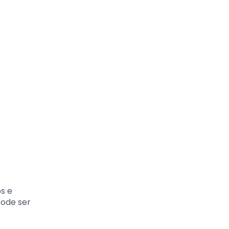
s e
pode ser