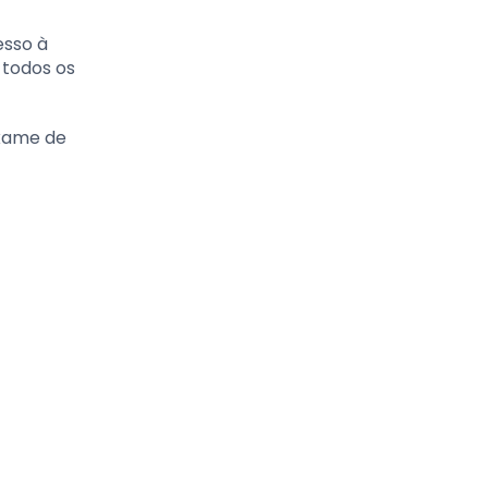
esso à
 todos os
exame de