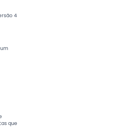
ersão 4
m um
e
tas que