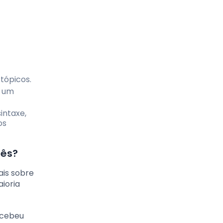
 tópicos.
s um
intaxe,
os
uês?
ais sobre
ioria
recebeu