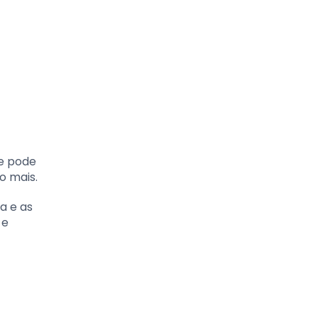
le pode
o mais.
a e as
 e