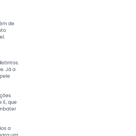
bém de
nto
l.
stintos.
e. Já a
 pele
nções
 E, que
ombater
ios a
 para um