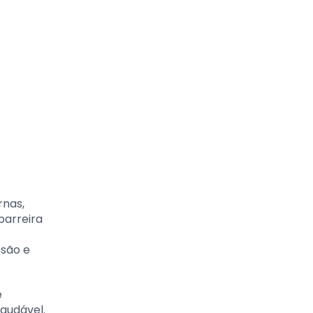
rnas,
barreira
ssão e
e
audável.