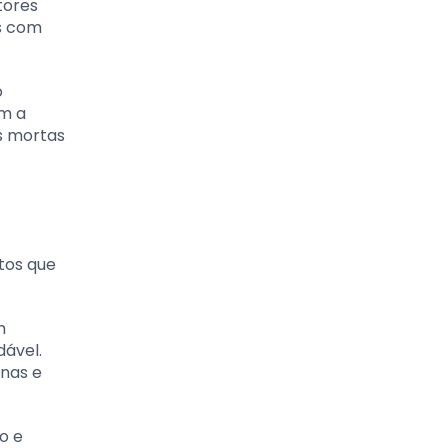
tores
es com
o
em a
s mortas
tos que
m
dável.
inas e
o e