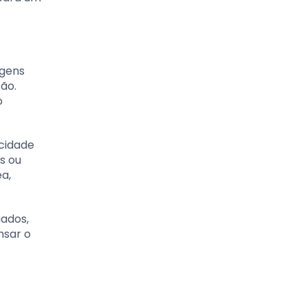
agens
são.
o
acidade
s ou
a,
uados,
nsar o