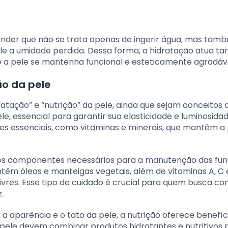
ender que não se trata apenas de ingerir água, mas tam
e a umidade perdida. Dessa forma, a hidratação atua ta
 a pele se mantenha funcional e esteticamente agradáve
ão da pele
atação” e “nutrição” da pele, ainda que sejam conceitos di
e, essencial para garantir sua elasticidade e luminosidad
tes essenciais, como vitaminas e minerais, que mantêm a
r os componentes necessários para a manutenção das fu
êm óleos e manteigas vegetais, além de vitaminas A, C e
ivres. Esse tipo de cuidado é crucial para quem busca c
.
 aparência e o tato da pele, a nutrição oferece benefíc
a pele devem combinar produtos hidratantes e nutritivos