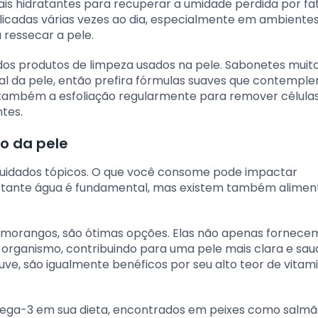
iais hidratantes para recuperar a umidade perdida por fa
plicadas várias vezes ao dia, especialmente em ambient
ressecar a pele.
 dos produtos de limpeza usados na pele. Sabonetes muit
ral da pele, então prefira fórmulas suaves que contempl
também a esfoliação regularmente para remover célula
tes.
o da pele
cuidados tópicos. O que você consome pode impactar
astante água é fundamental, mas existem também alimen
e morangos, são ótimas opções. Elas não apenas fornece
rganismo, contribuindo para uma pele mais clara e sau
uve, são igualmente benéficos por seu alto teor de vitam
mega-3 em sua dieta, encontrados em peixes como salmã