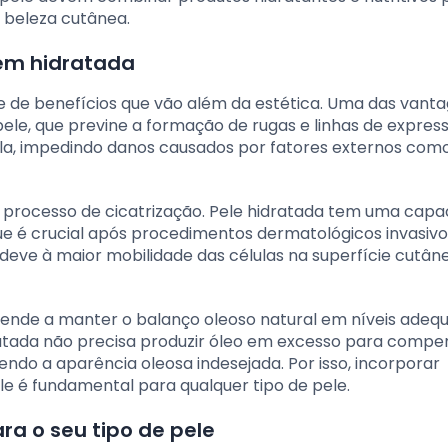
 beleza cutânea.
bem hidratada
e de benefícios que vão além da estética. Uma das vant
pele, que previne a formação de rugas e linhas de expres
a, impedindo danos causados por fatores externos com
o processo de cicatrização. Pele hidratada tem uma cap
que é crucial após procedimentos dermatológicos invasivo
eve à maior mobilidade das células na superfície cutâne
ende a manter o balanço oleoso natural em níveis adeq
ratada não precisa produzir óleo em excesso para compe
o a aparência oleosa indesejada. Por isso, incorporar
le é fundamental para qualquer tipo de pele.
ra o seu tipo de pele