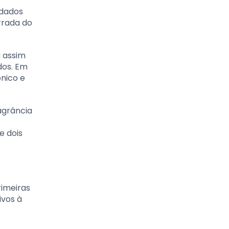
idados
errada do
a assim
dos. Em
ônico e
agrância
e dois
rimeiras
ivos à