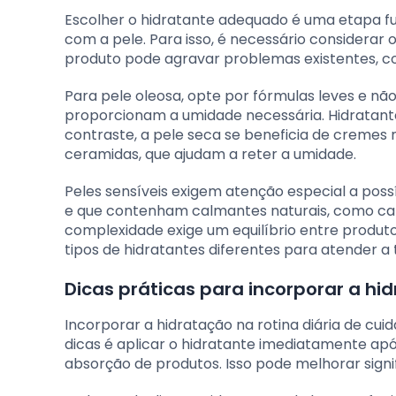
Escolher o hidratante adequado é uma etapa f
com a pele. Para isso, é necessário considerar o
produto pode agravar problemas existentes, co
Para pele oleosa, opte por fórmulas leves e n
proporcionam a umidade necessária. Hidratant
contraste, a pele seca se beneficia de cremes 
ceramidas, que ajudam a reter a umidade.
Peles sensíveis exigem atenção especial a poss
e que contenham calmantes naturais, como camo
complexidade exige um equilíbrio entre produto
tipos de hidratantes diferentes para atender a
Dicas práticas para incorporar a hid
Incorporar a hidratação na rotina diária de cu
dicas é aplicar o hidratante imediatamente ap
absorção de produtos. Isso pode melhorar signi