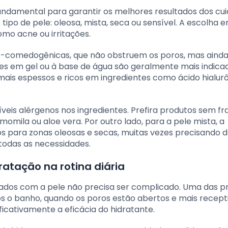
undamental para garantir os melhores resultados dos cu
 tipo de pele: oleosa, mista, seca ou sensível. A escolha 
mo acne ou irritações.
ão-comedogênicas, que não obstruem os poros, mas aind
es em gel ou à base de água são geralmente mais indica
mais espessos e ricos em ingredientes como ácido hialur
íveis alérgenos nos ingredientes. Prefira produtos sem fr
mila ou aloe vera. Por outro lado, para a pele mista, a
s para zonas oleosas e secas, muitas vezes precisando d
 todas as necessidades.
ratação na rotina diária
idados com a pele não precisa ser complicado. Uma das p
ós o banho, quando os poros estão abertos e mais recept
ficativamente a eficácia do hidratante.