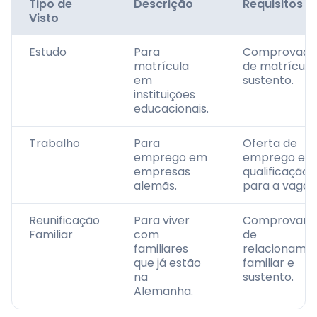
Tipo de
Descrição
Requisitos
Visto
Estudo
Para
Comprovaçã
matrícula
de matrícula
em
sustento.
instituições
educacionais.
Trabalho
Para
Oferta de
emprego em
emprego e
empresas
qualificação
alemãs.
para a vaga.
Reunificação
Para viver
Comprovant
Familiar
com
de
familiares
relacioname
que já estão
familiar e
na
sustento.
Alemanha.