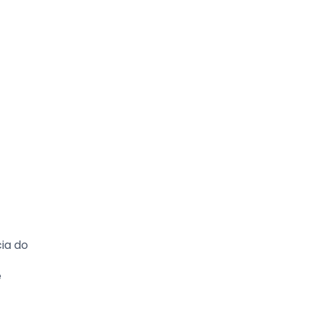
cia do
e