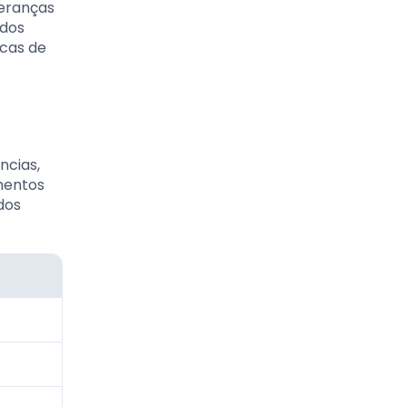
heranças
 dos
icas de
ncias,
mentos
dos