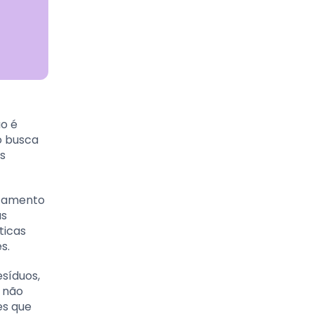
ão é
go busca
s
atamento
as
ticas
s.
esíduos,
a não
es que