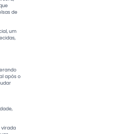
 que
lsas de
ial, um
ecidas,
derando
al após o
mudar
r
dade,
 virada