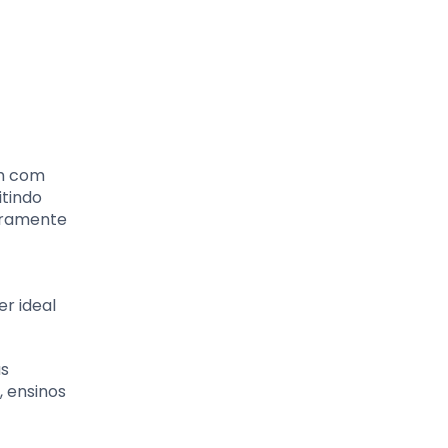
um com
itindo
eiramente
r ideal
as
, ensinos