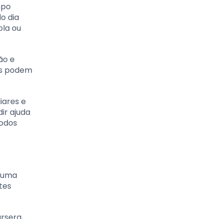
mpo
o dia
ola ou
ão e
is podem
iares e
ir ajuda
íodos
á uma
tes
rsera,