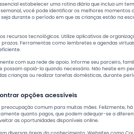
essencial estabelecer uma rotina diária que inclua um te
 semanal, você pode identificar os melhores momentos d
 seja durante o período em que as crianças estão na esc
 recursos tecnológicos. Utilize aplicativos de organizaç
 prazos. Ferramentas como lembretes e agendas virtua
ficiente.
e com sua rede de apoio. Informe seu parceiro, famil
e possam apoiá-la quando necessário. Não hesite em ped
das crianças ou realizar tarefas domésticas, durante per
ontrar opções acessíveis
ma preocupação comum para muitas mães. Felizmente, h
itamente quanto pagos, que podem adequar-se a diferen
itar as oportunidades disponíveis online.
 em diversas áreas do conhecimento. Websites como Cou