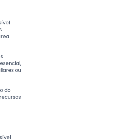
ível
s
área
os
esencial,
liares ou
to do
 recursos
sível