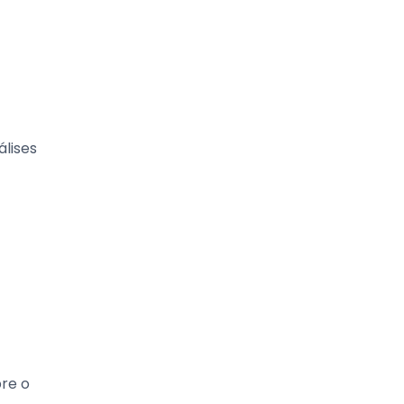
álises
pre o