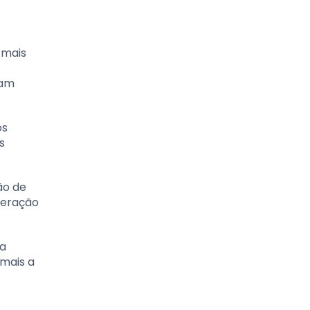
 mais
iam
os
s
ão de
geração
ra
 mais a