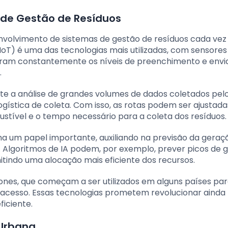
 de Gestão de Resíduos
nvolvimento de sistemas de gestão de resíduos cada vez
 (IoT) é uma das tecnologias mais utilizadas, com sensores
itoram constantemente os níveis de preenchimento e env
.
mite a análise de grandes volumes de dados coletados pel
logística de coleta. Com isso, as rotas podem ser ajustada
tível e o tempo necessário para a coleta dos resíduos.
ha um papel importante, auxiliando na previsão da geraç
. Algoritmos de IA podem, por exemplo, prever picos de 
itindo uma alocação mais eficiente dos recursos.
nes, que começam a ser utilizados em alguns países pa
il acesso. Essas tecnologias prometem revolucionar ainda
ficiente.
 Urbana