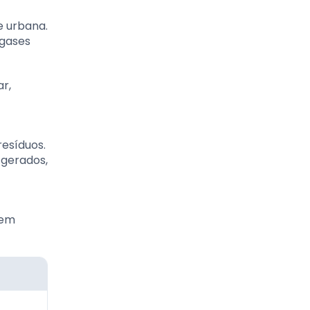
e urbana.
 gases
ar,
esíduos.
 gerados,
 em