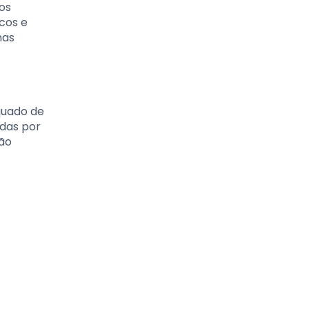
os
icos e
nas
quado de
idas por
são