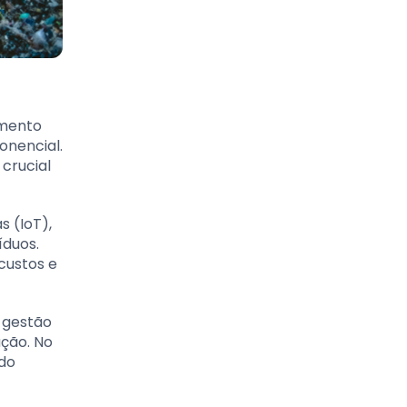
umento
onencial.
crucial
s (IoT),
íduos.
custos e
a gestão
ação. No
ndo