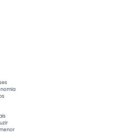
ses
onomia
os
ais
uzir
 menor