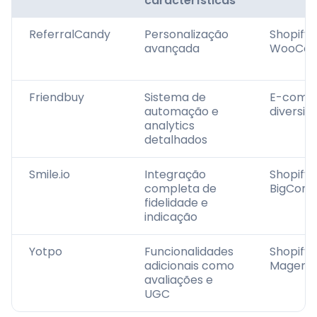
características
ReferralCandy
Personalização
Shopify,
avançada
WooCo
Friendbuy
Sistema de
E-comm
automação e
diversif
analytics
detalhados
Smile.io
Integração
Shopify,
completa de
BigCom
fidelidade e
indicação
Yotpo
Funcionalidades
Shopify,
adicionais como
Magent
avaliações e
UGC