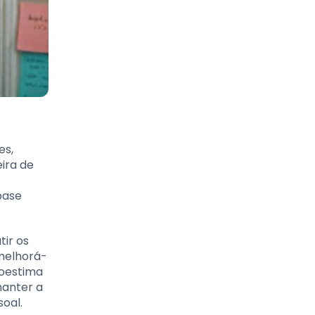
es,
ira de
base
tir os
 melhorá-
toestima
manter a
oal.