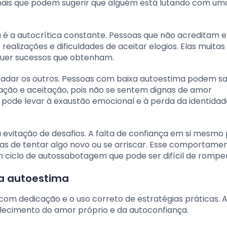
nais que podem sugerir que alguém está lutando com um
 é a autocrítica constante. Pessoas que não acreditam 
ealizações e dificuldades de aceitar elogios. Elas muitas
quer sucessos que obtenham.
radar os outros. Pessoas com baixa autoestima podem sac
ação e aceitação, pois não se sentem dignas de amor
a pode levar à exaustão emocional e à perda da identidad
 evitação de desafios. A falta de confiança em si mesmo
oas de tentar algo novo ou se arriscar. Esse comportame
um ciclo de autossabotagem que pode ser difícil de romper
 a autoestima
com dedicação e o uso correto de estratégias práticas. A
lecimento do amor próprio e da autoconfiança.