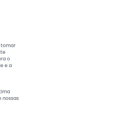
e tomar
nte
ara o
e e a
tima
m nossas