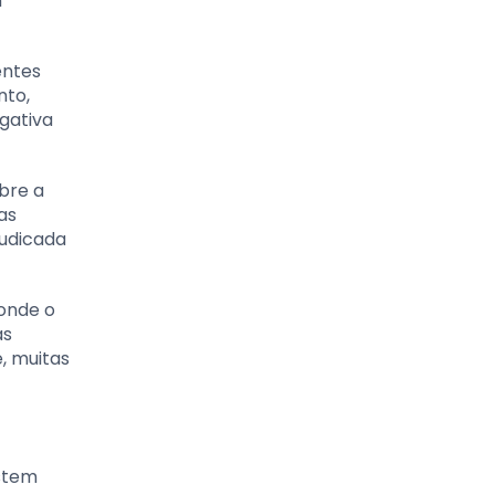
m
entes
nto,
gativa
bre a
as
judicada
onde o
as
, muitas
istem