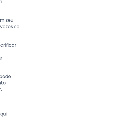
a
em seu
 vezes se
rificar
e
 pode
nto
.
qui