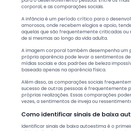
para o desenvolvimento pessoal. Entre os mais s
corporal, e as comparações sociais.
A infância é um período crítico para o desen
amorosos, onde recebem elogios e apoio, tend
aquelas que são frequentemente criticadas o
de si mesmas ao longo da vida adulta.
A imagem corporal também desempenha um pap
própria aparência pode levar a sentimentos d
mídias sociais e dos padrões de beleza impossí
baseada apenas na aparência física.
Além disso, as comparações sociais frequent
sucesso de outras pessoas é frequentemente pr
próprias realizações. Essas comparações podem 
vezes, a sentimentos de inveja ou ressentiment
Como identificar sinais de baixa au
Identificar sinais de baixa autoestima é o pri