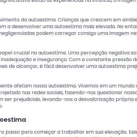
ignificativos estão as experiências na infância, a image
volvimento da autoestima. Crianças que crescem em ambi
em a desenvolver uma autoestima mais elevada. No enta
u negligenciadas podem carregar consigo uma imagem ne
el crucial na autoestima. Uma percepção negativa so
e inadequação e insegurança. Com a constante pressão d
veis de alcançar, é fácil desenvolver uma autoestima pre
emente afetam nossa autoestima. Vivemos em um mundo 
ojetado nas redes sociais, fazendo-nos questionar noss
ser prejudiciais, levando-nos a desvalorização própria e
o.
toestima
meiro passo para começar a trabalhar em sua elevação. Ex