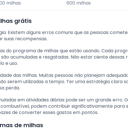
00 milhas
600 milhas
lhas grátis
égia. Existem alguns erros comuns que as pessoas comet
ar suas recompensas.
gras do programa de milhas que estão usando. Cada pro
 são acumuladas e resgatadas. Não estar ciente dessas 
o e uso.
alidade das milhas. Muitas pessoas não planejam adequa
o serem utilizadas a tempo. Ter uma estratégia clara s
sa perda.
muladas em atividades diárias pode ser um grande erro. 
ombustível, podem contribuir significativamente para s
apazes de converter esses gastos em pontos.
amas de milhas