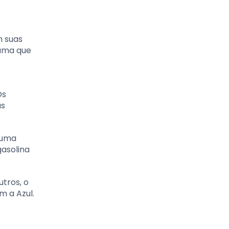
m suas
rama que
Os
as
 uma
asolina
tros, o
 a Azul.