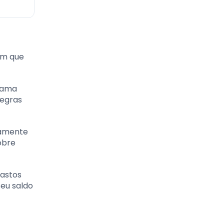
em que
grama
regras
damente
obre
Gastos
eu saldo