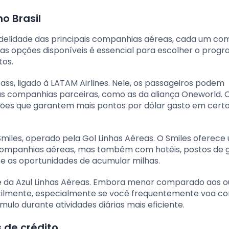
o Brasil
idelidade das principais companhias aéreas, cada um co
as opções disponíveis é essencial para escolher o prog
tos.
s, ligado à LATAM Airlines. Nele, os passageiros podem
as companhias parceiras, como as da aliança Oneworld. 
s que garantem mais pontos por dólar gasto em cert
miles, operado pela Gol Linhas Aéreas. O Smiles oferece
companhias aéreas, mas também com hotéis, postos de g
te as oportunidades de acumular milhas.
de da Azul Linhas Aéreas. Embora menor comparado aos ou
ilmente, especialmente se você frequentemente voa com
lo durante atividades diárias mais eficiente.
 de crédito