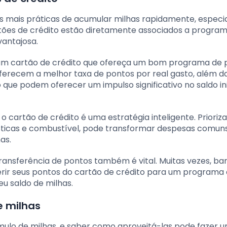
as mais práticas de acumular milhas rapidamente, espec
tões de crédito estão diretamente associados a progra
antajosa.
 um cartão de crédito que ofereça um bom programa de 
oferecem a melhor taxa de pontos por real gasto, além d
ue podem oferecer um impulso significativo no saldo ini
 o cartão de crédito é uma estratégia inteligente. Prioriz
ticas e combustível, pode transformar despesas comun
as.
ansferência de pontos também é vital. Muitas vezes, ba
ir seus pontos do cartão de crédito para um programa
eu saldo de milhas.
e milhas
ulo de milhas, e saber como aproveitá-las pode fazer 