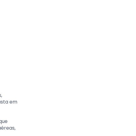
,
gasta em
que
aéreas,