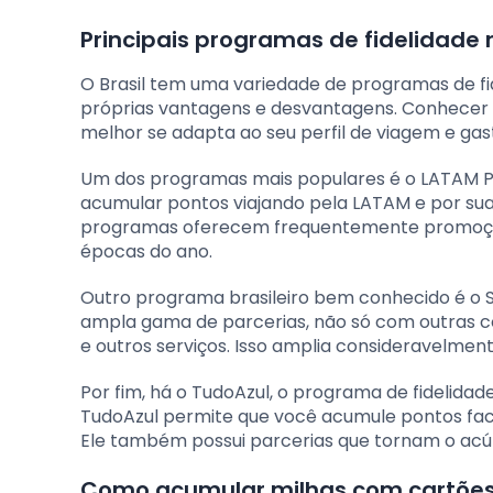
Principais programas de fidelidade n
O Brasil tem uma variedade de programas de f
próprias vantagens e desvantagens. Conhecer 
melhor se adapta ao seu perfil de viagem e gas
Um dos programas mais populares é o LATAM Pas
acumular pontos viajando pela LATAM e por su
programas oferecem frequentemente promoçõe
épocas do ano.
Outro programa brasileiro bem conhecido é o S
ampla gama de parcerias, não só com outras 
e outros serviços. Isso amplia consideravelmen
Por fim, há o TudoAzul, o programa de fidelida
TudoAzul permite que você acumule pontos fac
Ele também possui parcerias que tornam o acúmu
Como acumular milhas com cartões