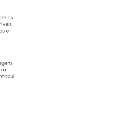
Com as
íveis.
os e
agens
m a
tribui