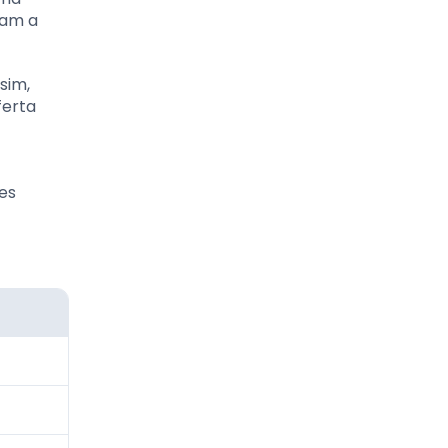
cam a
sim,
ferta
es