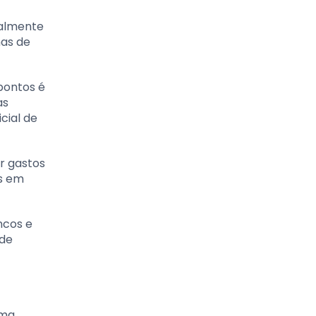
ialmente
mas de
pontos é
as
cial de
ar gastos
s em
ncos e
 de
uma