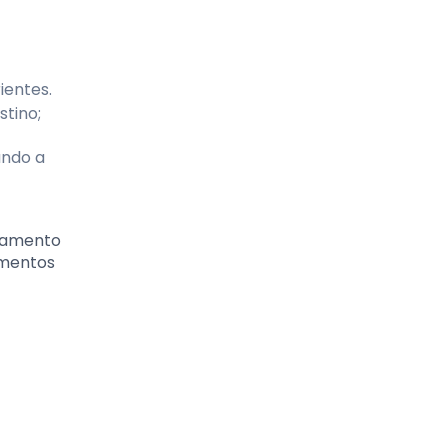
ientes.
stino;
ando a
onamento
imentos