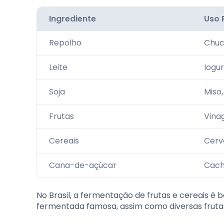
Ingrediente
Uso 
Repolho
Chuc
Leite
Iogur
Soja
Miso
Frutas
Vina
Cereais
Cerv
Cana-de-açúcar
Cac
No Brasil, a fermentação de frutas e cereais 
fermentada famosa, assim como diversas frutas