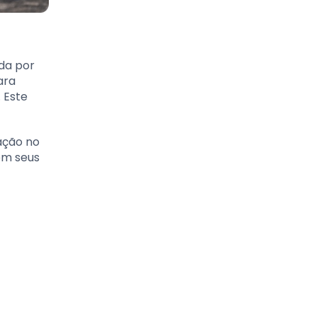
da por
ara
 Este
ação no
em seus