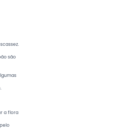
scassez.
pão são
algumas
.
 a flora
 pelo