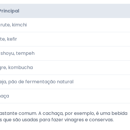
Principal
rute, kimchi
te, kefir
, shoyu, tempeh
gre, kombucha
eja, pão de fermentação natural
haça
é bastante comum. A cachaça, por exemplo, é uma bebida
 que são usadas para fazer vinagres e conservas.