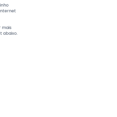
inho
Internet
r mais
t abaixo.