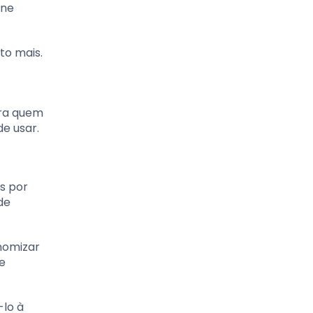
ine
to mais.
ara quem
de usar.
s por
de
nomizar
e
-lo à