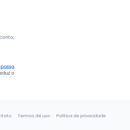
conto,
epassa
.
reduz o
ntato
Termos de uso
Política de privacidade