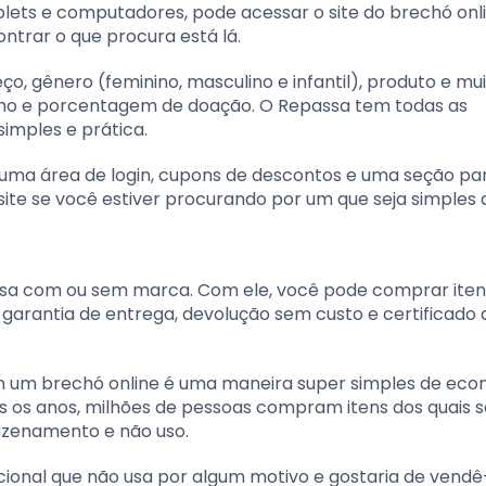
ablets e computadores, pode acessar o site do brechó onl
ntrar o que procura está lá.
ço, gênero (feminino, masculino e infantil), produto e mui
ho e porcentagem de doação. O Repassa tem todas as
imples e prática.
até uma área de login, cupons de descontos e uma seção p
site se você estiver procurando por um que seja simples 
sa com ou sem marca. Com ele, você pode comprar iten
m garantia de entrega, devolução sem custo e certificado 
um brechó online é uma maneira super simples de eco
os os anos, milhões de pessoas compram itens dos quais s
azenamento e não uso.
cional que não usa por algum motivo e gostaria de vendê