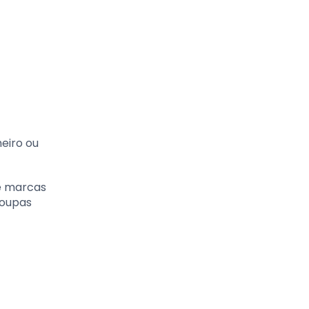
eiro ou
e marcas
roupas