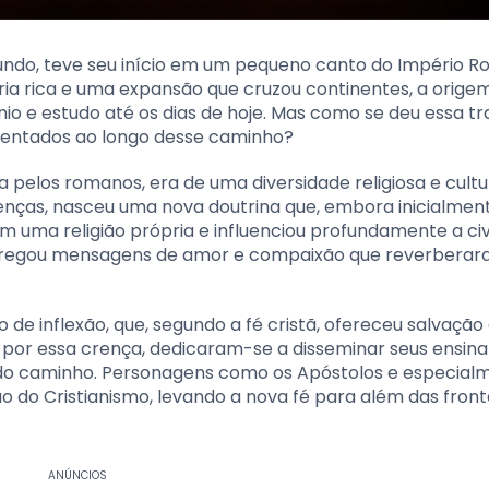
mundo, teve seu início em um pequeno canto do Império R
ória rica e uma expansão que cruzou continentes, a orige
io e estudo até os dias de hoje. Mas como se deu essa tr
frentados ao longo desse caminho?
 pelos romanos, era de uma diversidade religiosa e cultu
enças, nasceu uma nova doutrina que, embora inicialment
 uma religião própria e influenciou profundamente a civ
l, pregou mensagens de amor e compaixão que reverbera
de inflexão, que, segundo a fé cristã, ofereceu salvação
 por essa crença, dedicaram-se a disseminar seus ensin
 do caminho. Personagens como os Apóstolos e especial
 do Cristianismo, levando a nova fé para além das front
ANÚNCIOS