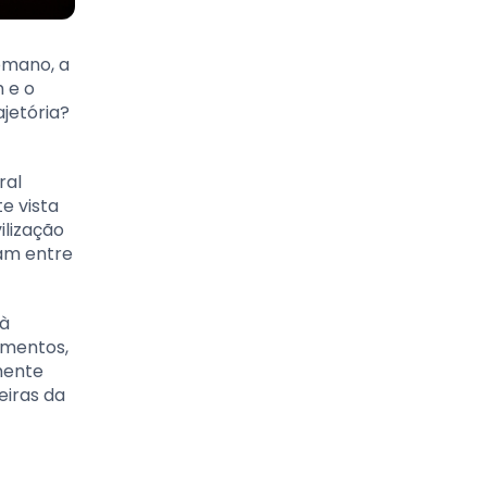
omano, a
m e o
ajetória?
ral
e vista
ilização
ram entre
 à
amentos,
mente
eiras da