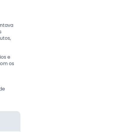
entava
s
utos,
ios e
com os
ade