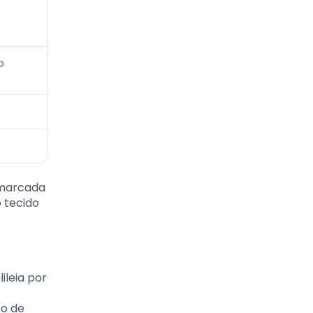
o
é marcada
o tecido
ileia por
po de