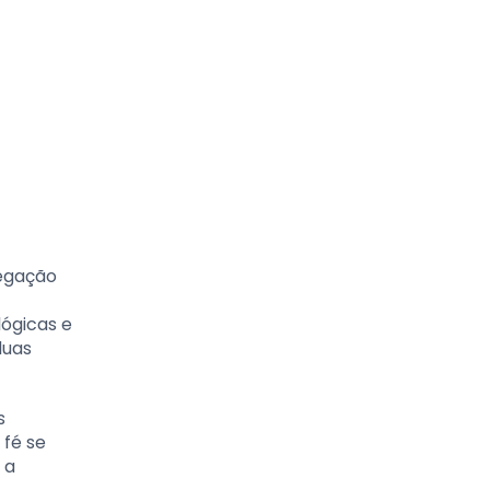
regação
lógicas e
duas
s
 fé se
 a