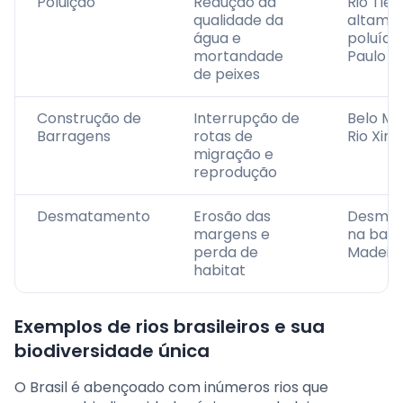
Poluição
Redução da
Rio Tiet
qualidade da
altame
água e
poluído
mortandade
Paulo
de peixes
Construção de
Interrupção de
Belo Mo
Barragens
rotas de
Rio Xing
migração e
reprodução
Desmatamento
Erosão das
Desma
margens e
na baci
perda de
Madeir
habitat
Exemplos de rios brasileiros e sua
biodiversidade única
O Brasil é abençoado com inúmeros rios que