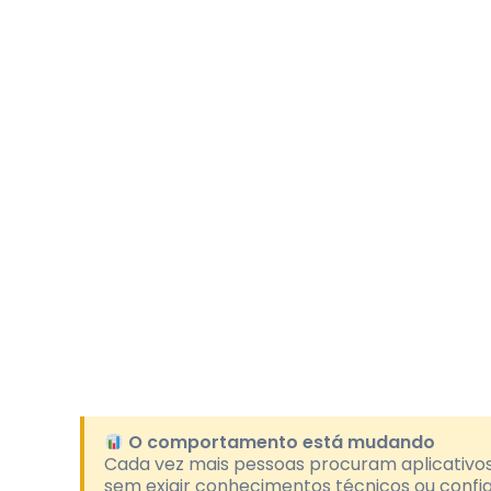
O comportamento está mudando
Cada vez mais pessoas procuram aplicativos
sem exigir conhecimentos técnicos ou confi