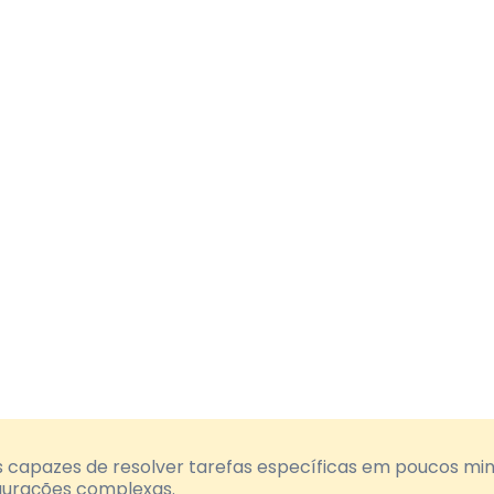
 capazes de resolver tarefas específicas em poucos min
gurações complexas.