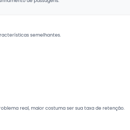
panhamento de passagens.
racterísticas semelhantes.
roblema real, maior costuma ser sua taxa de retenção.