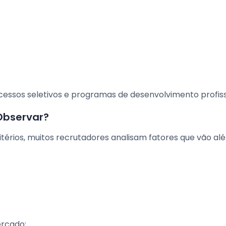
ssos seletivos e programas de desenvolvimento profiss
Observar?
érios, muitos recrutadores analisam fatores que vão al
ercado;