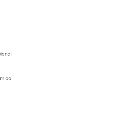
ional.
ém da