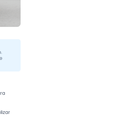
.
e
ara
lizar