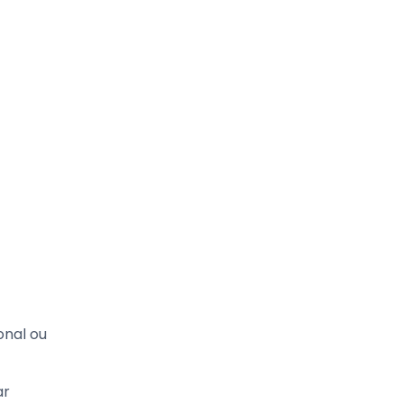
onal ou
ar