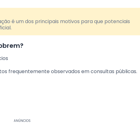
ação é um dos principais motivos para que potenciais
cial.
cobrem?
cios
os frequentemente observados em consultas públicas.
ANÚNCIOS