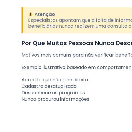
Atenção
Especialistas apontam que a falta de inform
beneficiários nunca realizem uma consulta ofi
Por Que Muitas Pessoas Nunca Des
Motivos mais comuns para não verificar benefí
Exemplo ilustrativo baseado em comportament
Acredita que não tem direito
Cadastro desatualizado
Desconhece os programas
Nunca procurou informações