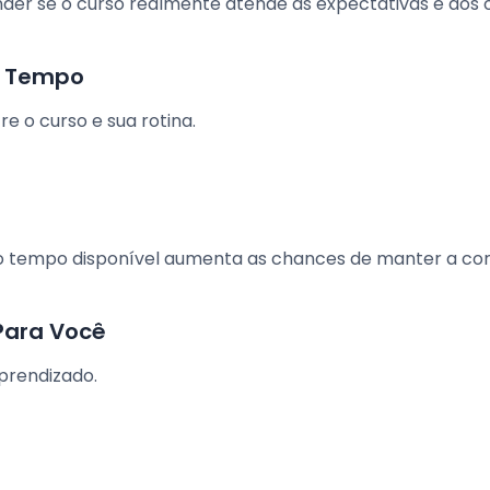
er se o curso realmente atende às expectativas e aos o
e Tempo
e o curso e sua rotina.
o tempo disponível aumenta as chances de manter a co
Para Você
prendizado.